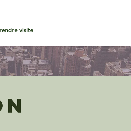
rendre visite
on