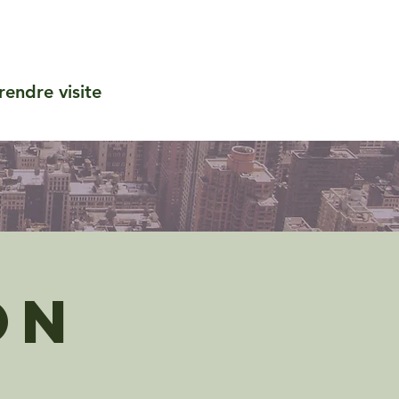
rendre visite
on