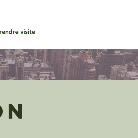
rendre visite
on