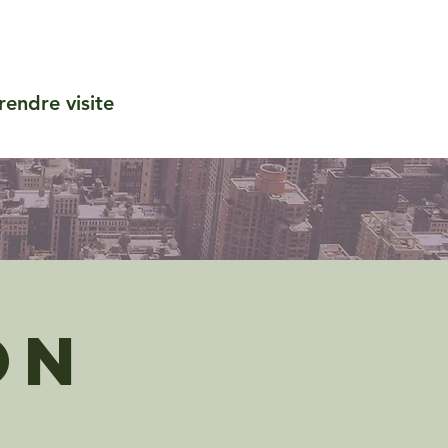
rendre visite
on