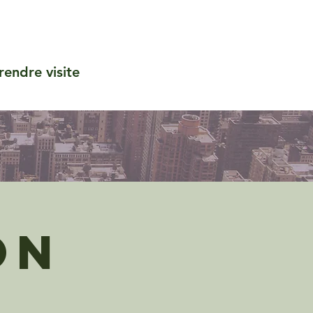
rendre visite
on